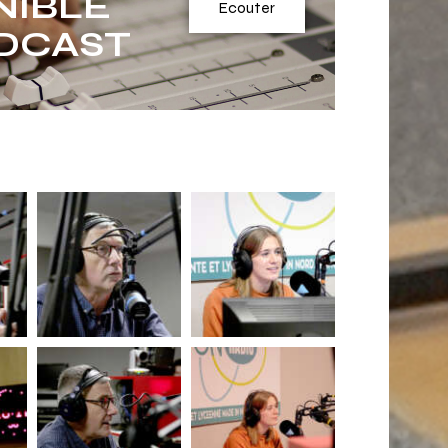
NIBLE
Ecouter
DCAST