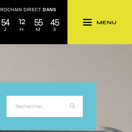
PROCHAIN DIRECT
DANS
54
12
55
42
MENU
J
H
M
S