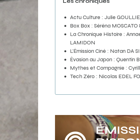
Les chroniques
Actu Culture : Julie GOULLI
Box Box : Séréna MOSCATO
La Chronique Histoire : Ann
LAMIDON
L’Émission Ciné : Natan DA 
Évasion au Japon : Quentin
Mythes et Compagnie : Cyri
Tech Zéro : Nicolas EDEL F
ÉMISS