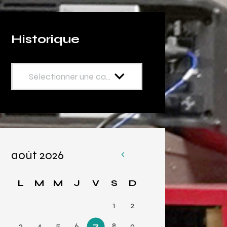
Historique
août 2026
«
Av
L
M
M
J
V
S
D
r
1
2
3
4
5
6
7
8
9