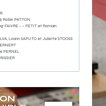
ER
 & Robin PATTON
aeg FAIVRE – – PETIT et Romain
SILVA, Loann SAPUTO et Juliette STOOSS
 BERNERT
lle PERNEL
ORISSIER
ION