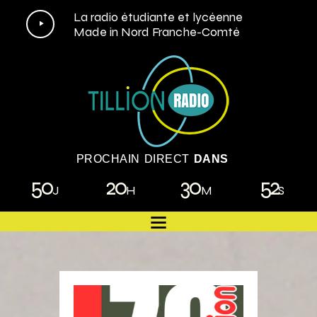
Lecteur
La radio étudiante et lycéenne
Made in Nord Franche-Comté
audio
PROCHAIN DIRECT
DANS
50
20
30
51
J
H
M
S