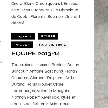
Girard-Blanc Chroniqueurs L’Émission
ciné : Pierre Jonquet / La Chronique
du Geek : Florentin Baume / L'Instant
décalé…
2013-2014
EQUIPE
:
PROJET
1 JANVIER 2014
EQUIPE 2013-14
a
Techniciens : Hassen Bahloul, Dorian
Baricault, Antoine Baschung, Florian
Chastres, Clément Delpierre, Arthur
Durand, Robin Houser, Claire
Ladenburger, Valentin Maugain,
Nathan Robert, Kévin Rodrigues et
Jean-Noël Scherrer. Animateurs :