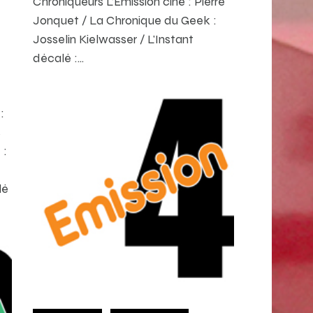
Chroniqueurs L’Émission ciné : Pierre
Jonquet / La Chronique du Geek :
Josselin Kielwasser / L'Instant
décalé :…
:
s
 :
lé