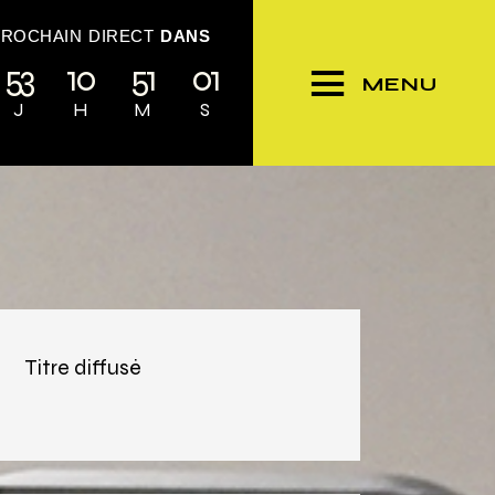
PROCHAIN DIRECT
DANS
53
10
50
59
MENU
J
H
M
S
Titre diffusé