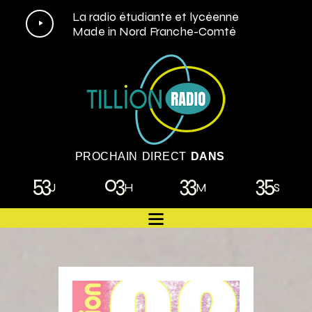
Lecteur
La radio étudiante et lycéenne
Made in Nord Franche-Comté
audio
PROCHAIN DIRECT
DANS
53
03
33
34
J
H
M
S