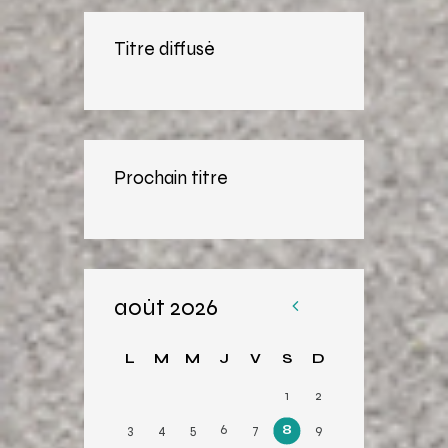
Titre diffusé
Prochain titre
août 2026
«
Av
L
M
M
J
V
S
D
r
1
2
3
4
5
6
7
8
9