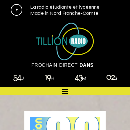
Lecteur
La radio étudiante et lycéenne
Made in Nord Franche-Comté
audio
PROCHAIN DIRECT
DANS
54
19
43
00
J
H
M
S