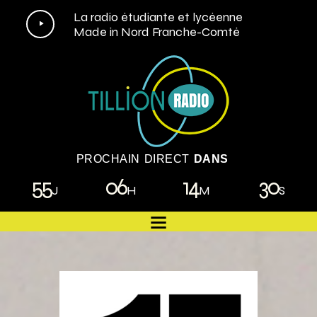
Lecteur
La radio étudiante et lycéenne
Made in Nord Franche-Comté
audio
PROCHAIN DIRECT
DANS
55
06
14
29
J
H
M
S