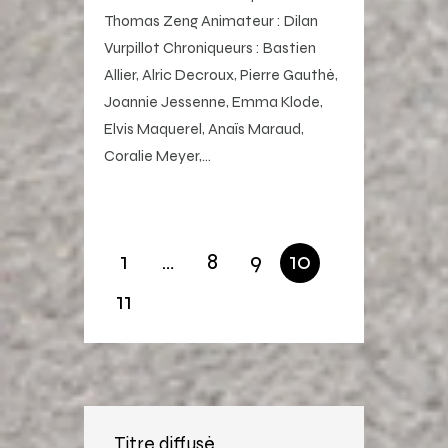
Thomas Zeng Animateur : Dilan
Vurpillot Chroniqueurs : Bastien
Allier, Alric Decroux, Pierre Gauthé,
Joannie Jessenne, Emma Klode,
Elvis Maquerel, Anaïs Maraud,
Coralie Meyer,…
1
…
8
9
10
11
Titre diffusé