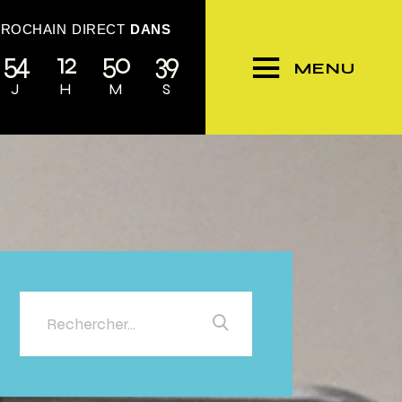
PROCHAIN DIRECT
DANS
54
12
50
36
MENU
J
H
M
S