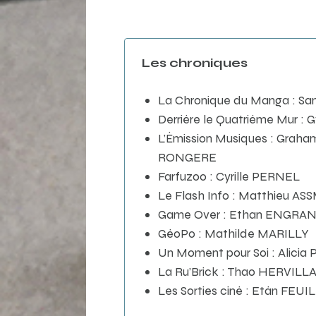
Les chroniques
La Chronique du Manga : 
Derrière le Quatrième Mur 
L’Émission Musiques : Grah
RONGERE
Farfuzoo : Cyrille PERNEL
Le Flash Info : Matthieu AS
Game Over : Ethan ENGRA
GéoPo : Mathilde MARILLY
Un Moment pour Soi : Alicia 
La Ru’Brick : Thao HERVILL
Les Sorties ciné : Etân FEU