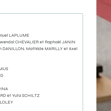
Samuel LAPLUME
: Gwendal CHEVALIER et Raphaël JANIN
am DANILLON, Mathilde MARILLY et Axel
SMUS
ND
PINA
ARD et Yuta SCHILTZ
ILLOLEY