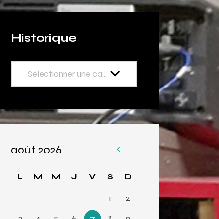
Historique
août 2026
«
Av
L
M
M
J
V
S
D
r
1
2
3
4
5
6
7
8
9