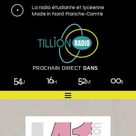
Lecteur
La radio étudiante et lycéenne
Made in Nord Franche-Comté
audio
PROCHAIN DIRECT
DANS
54
16
51
58
J
H
M
S