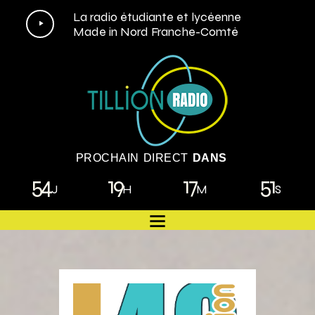
Lecteur
La radio étudiante et lycéenne
Made in Nord Franche-Comté
audio
PROCHAIN DIRECT
DANS
54
19
17
49
J
H
M
S