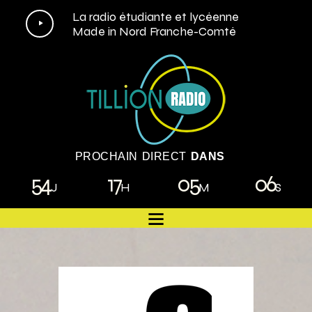
Lecteur
La radio étudiante et lycéenne
Made in Nord Franche-Comté
audio
PROCHAIN DIRECT
DANS
54
17
05
05
J
H
M
S