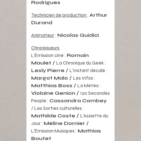
Rodrigues
Technicien de production
:
Arthur
Durand
Animateur
:
Nicolas Guidici
Chroniqueurs
L’Émission ciné :
Romain
Maulet /
La Chronique du Geek :
Lesly Pierre /
L’Instant décalé :
Margot Malo
/
Les Infos :
Matthias Boss /
La Météo :
Violaine Genion /
120 Secondes
People :
Cassandra Combey
/ Les Sorties culturelles :
Mathilde Coste /
L’Assiette du
Jour :
Méline Dornier /
L’Émission Musiques :
Mathias
Boutet