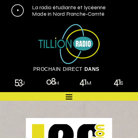
Lecteur
La radio étudiante et lycéenne
Made in Nord Franche-Comté
audio
PROCHAIN DIRECT
DANS
53
08
41
40
J
H
M
S