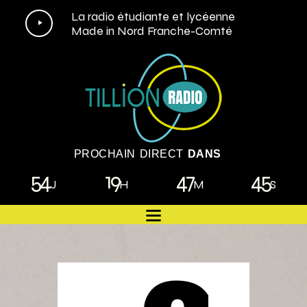
Lecteur
La radio étudiante et lycéenne
Made in Nord Franche-Comté
audio
PROCHAIN DIRECT
DANS
54
19
47
44
J
H
M
S