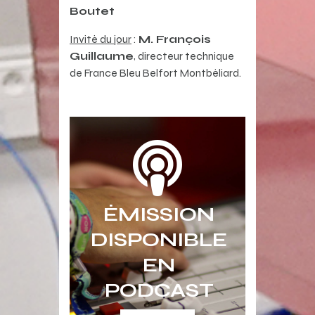
Boutet
Invité
du jour
:
M. François
Guillaume
, directeur technique
de France Bleu Belfort Montbéliard.
ÉMISSION
DISPONIBLE
EN
PODCAST