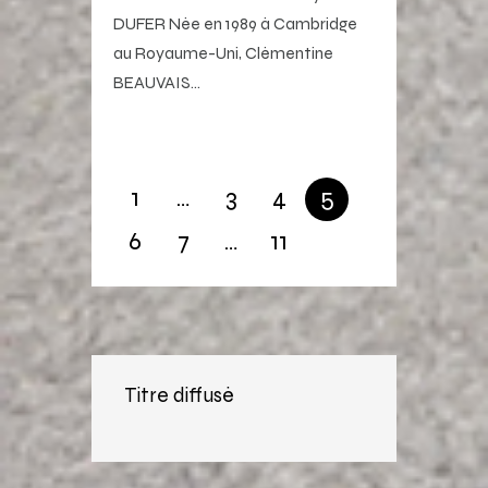
DUFER Née en 1989 à Cambridge
au Royaume-Uni, Clémentine
BEAUVAIS…
1
…
3
4
5
6
7
…
11
Titre diffusé