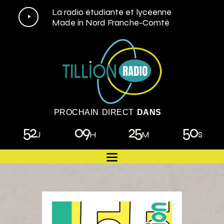
Lecteur
La radio étudiante et lycéenne
Made in Nord Franche-Comté
audio
PROCHAIN DIRECT
DANS
52
09
25
49
J
H
M
S