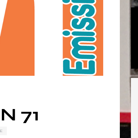
N 71
E