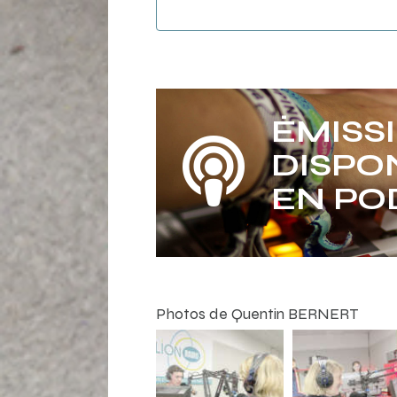
ÉMISS
DISPO
EN PO
Photos de Quentin BERNERT