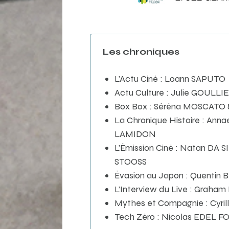
Les chroniques
L’Actu Ciné : Loann SAPUTO
Actu Culture : Julie GOULLI
Box Box : Séréna MOSCATO
La Chronique Histoire : Ann
LAMIDON
L’Émission Ciné : Natan DA 
STOOSS
Évasion au Japon : Quentin
L’Interview du Live : Grah
Mythes et Compagnie : Cyri
Tech Zéro : Nicolas EDEL F