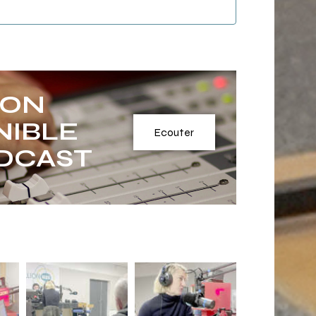
ION
NIBLE
Ecouter
DCAST