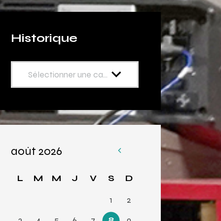
Historique
août 2026
«
Av
L
M
M
J
V
S
D
r
1
2
3
4
5
6
7
8
9