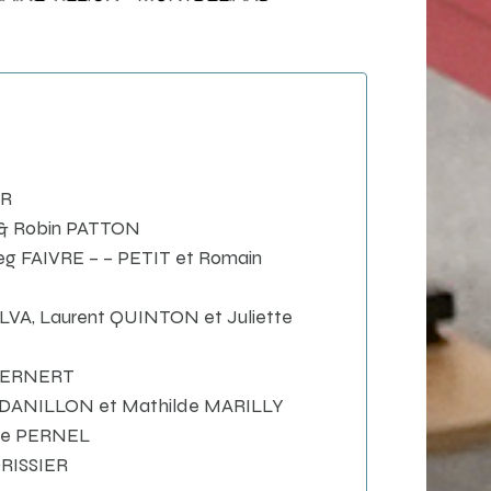
ER
 & Robin PATTON
aeg FAIVRE – – PETIT et Romain
SILVA, Laurent QUINTON et Juliette
 BERNERT
am DANILLON et Mathilde MARILLY
lle PERNEL
ORISSIER