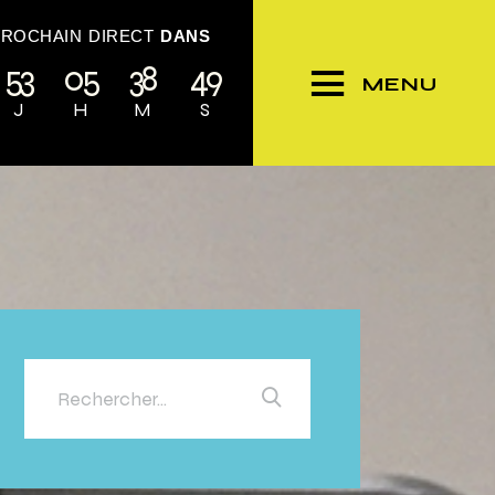
PROCHAIN DIRECT
DANS
53
05
38
46
MENU
J
H
M
S