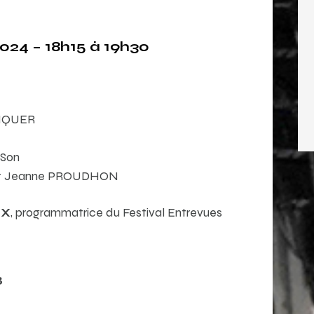
024 – 18h15 à 19h30
INQUER
 Son
 et Jeanne PROUDHON
UX
, programmatrice du Festival Entrevues
B