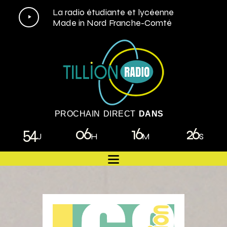
Lecteur
La radio étudiante et lycéenne
Made in Nord Franche-Comté
audio
PROCHAIN DIRECT
DANS
54
06
16
26
J
H
M
S