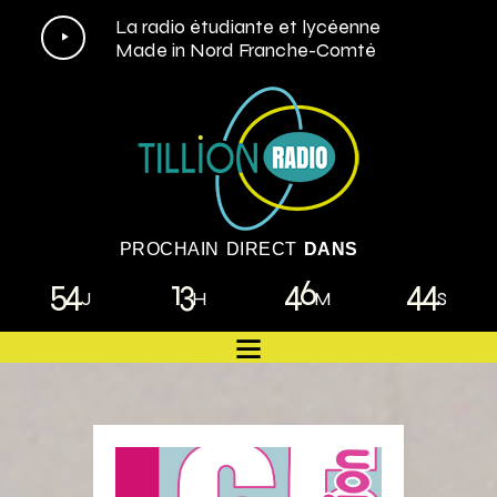
Lecteur
La radio étudiante et lycéenne
Made in Nord Franche-Comté
audio
PROCHAIN DIRECT
DANS
54
13
46
43
J
H
M
S