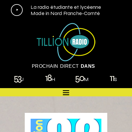
Lecteur
La radio étudiante et lycéenne
Made in Nord Franche-Comté
audio
PROCHAIN DIRECT
DANS
53
18
50
10
J
H
M
S